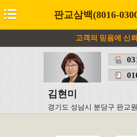
판교삼백(8016-0
고객의 믿음에 신
03
01
김현미
경기도 성남시 분당구 판교원로 2