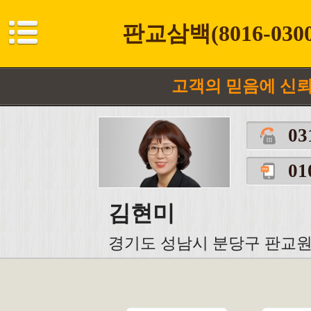
판교삼백(8016-0
고객의 믿음에 신
03
01
김현미
경기도 성남시 분당구 판교원로 2